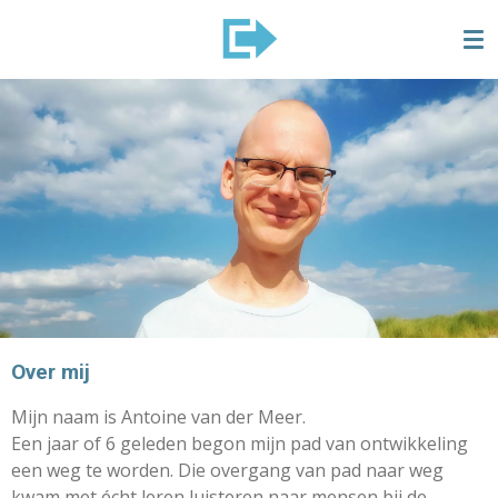
Ga
direct
naar
de
hoofdinhoud
Over mij
Mijn naam is Antoine van der Meer.
Een jaar of 6 geleden begon mijn pad van ontwikkeling
een weg te worden. Die overgang van pad naar weg
kwam met écht leren luisteren naar mensen bij de