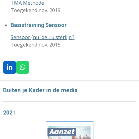
TMA Methode
Toegekend nov. 2019
Basistraining Sensoor
Sensoor (nu 'de Luisterlijn')
Toegekend nov. 2015
L
W
I
H
N
A
K
T
Buiten je Kader in de media
E
S
D
A
I
P
N
P
2021